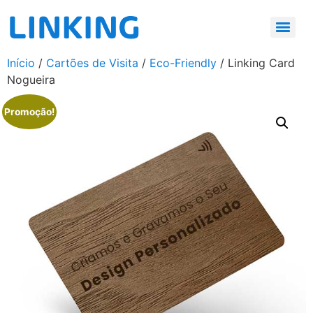
Início
/
Cartões de Visita
/
Eco-Friendly
/ Linking Card
Nogueira
Promoção!